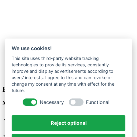
We use cookies!
Aktiv vor 1 Monat, 2 Wochen
This site uses third-party website tracking
technologies to provide its services, constantly
Profil
improve and display advertisements according to
Anzeigen
users' interests. I agree to this and can revoke or
change my consent at any time with effect for the
Profil anzeigen
future.
Necessary
Functional
Mitglieder
Name
Ronny
Reject optional