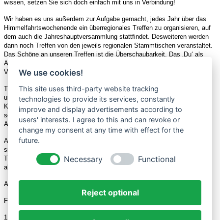
wissen, setzen Sie sich doch einfach mit uns in Verbindung!
Wir haben es uns außerdem zur Aufgabe gemacht, jedes Jahr über das
Himmelfahrtswochenende ein überregionales Treffen zu organisieren, auf
dem auch die Jahreshauptversammlung stattfindet. Desweiteren werden
dann noch Treffen von den jeweils regionalen Stammtischen veranstaltet.
Das Schöne an unseren Treffen ist die Überschaubarkeit. Das ‚Du‘ als
Anrede ist die Regel, da sich fast jeder kennt – bei mittlerweile über 500
We use cookies!
Vereinsmitgliedern ist das aber auch nicht immer so einfach …
This site uses third-party website tracking
Trotzdem: Wir freuen uns über jeden, der sich uns anschließt, um uns zu
unterstützen und unsere Reihen mit einem weiteren historischen
technologies to provide its services, constantly
Kastenwagen, Bus, Samba, Pritschenwagen, oder was es da sonst noch
improve and display advertisements according to
so alles gibt, bereichert. Bei 41.- € Jahresbeitrag (2002) plus 16.- €
users' interests. I agree to this and can revoke or
Aufnahmegebühr dürfte das aber nicht schwerfallen, oder?
change my consent at any time with effect for the
future.
Antworten auf die jetzt noch vielleicht ungeklärten Fragen finden Sie
sicherlich beim Durchstöbern dieser Internet-Seiten, auf einem unserer
Necessary
Functional
Treffen, oder in der Vereinszeitung, die wir aus rechtlichen Gründen
allerdings nur an unsere Mitglieder abgeben können.
Also, bis demnächst!
Reject optional
Freundliche und ungeteilte Grüße
1. Vorsitzender