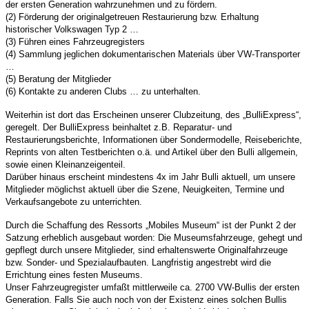
der ersten Generation wahrzunehmen und zu fördern.
(2) Förderung der originalgetreuen Restaurierung bzw. Erhaltung
historischer Volkswagen Typ 2 …
(3) Führen eines Fahrzeugregisters
(4) Sammlung jeglichen dokumentarischen Materials über VW-Transporter
…
(5) Beratung der Mitglieder
(6) Kontakte zu anderen Clubs … zu unterhalten.
Weiterhin ist dort das Erscheinen unserer Clubzeitung, des „BulliExpress“,
geregelt. Der BulliExpress beinhaltet z.B. Reparatur- und
Restaurierungsberichte, Informationen über Sondermodelle, Reiseberichte,
Reprints von alten Testberichten o.ä. und Artikel über den Bulli allgemein,
sowie einen Kleinanzeigenteil.
Darüber hinaus erscheint mindestens 4x im Jahr Bulli aktuell, um unsere
Mitglieder möglichst aktuell über die Szene, Neuigkeiten, Termine und
Verkaufsangebote zu unterrichten.
Durch die Schaffung des Ressorts „Mobiles Museum“ ist der Punkt 2 der
Satzung erheblich ausgebaut worden: Die Museumsfahrzeuge, gehegt und
gepflegt durch unsere Mitglieder, sind erhaltenswerte Originalfahrzeuge
bzw. Sonder- und Spezialaufbauten. Langfristig angestrebt wird die
Errichtung eines festen Museums.
Unser Fahrzeugregister umfaßt mittlerweile ca. 2700 VW-Bullis der ersten
Generation. Falls Sie auch noch von der Existenz eines solchen Bullis