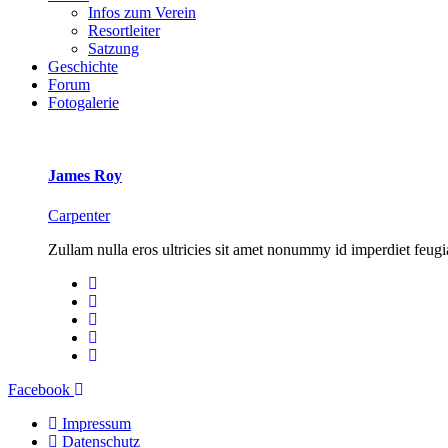
Infos zum Verein
Resortleiter
Satzung
Geschichte
Forum
Fotogalerie
James Roy
Carpenter
Zullam nulla eros ultricies sit amet nonummy id imperdiet feugia
Facebook
Twitter
YouTube
LinkedIn
Instagram
Facebook
Impressum
Datenschutz