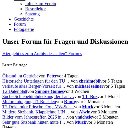
Infos zum Verein
Resortleiter
Satzung
Geschichte
Forum
Fotogalerie
Unser Forum für Fragen und Diskussionen
Hier geht es zum Archiv des "alten" Forums
Letzte Beiträge
Ölstand im Getriebe
von
Peter
vor 4 Tagen
Historische Unterlagen für den TÜ …
von
chrisimobil
vor 5 Tagen
verkaufe altes Berger-Vorzelt für …
von
michael sellner
vor 5 Tagen
T2 Datenblatt
von
Simone Gomes
vor 3 Wochen
Suche Schiebetürabdeckung der Lau …
von
T1_Bus
vor 1 Monat
Motoreintragung T1 Brasilien
von
Ronny
vor 2 Monaten
T2 Doka oder Pritsche, Org. VW-Se …
von
Muck
vor 3 Monaten
Mittlere Sitzbank, Klapplehne LIN …
von
Alwin
vor 3 Monaten
Bilder vom Jahrestreffen 2026 in …
von
vmichele
vor 3 Monaten
Sehr gute Sitzbank hinten mitte f …
von
Muck
vor 3 Monaten
Menü