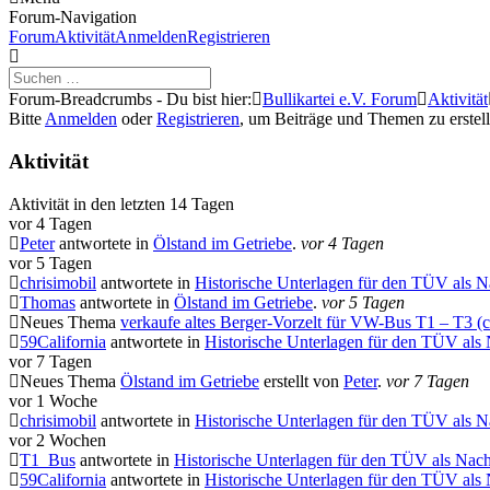
Forum-Navigation
Forum
Aktivität
Anmelden
Registrieren
Forum-Breadcrumbs - Du bist hier:
Bullikartei e.V. Forum
Aktivität
Bitte
Anmelden
oder
Registrieren
, um Beiträge und Themen zu erstell
Aktivität
Aktivität in den letzten 14 Tagen
vor 4 Tagen
Peter
antwortete in
Ölstand im Getriebe
.
vor 4 Tagen
vor 5 Tagen
chrisimobil
antwortete in
Historische Unterlagen für den TÜV als 
Thomas
antwortete in
Ölstand im Getriebe
.
vor 5 Tagen
Neues Thema
verkaufe altes Berger-Vorzelt für VW-Bus T1 – T3 (c
59California
antwortete in
Historische Unterlagen für den TÜV als
vor 7 Tagen
Neues Thema
Ölstand im Getriebe
erstellt von
Peter
.
vor 7 Tagen
vor 1 Woche
chrisimobil
antwortete in
Historische Unterlagen für den TÜV als 
vor 2 Wochen
T1_Bus
antwortete in
Historische Unterlagen für den TÜV als Nac
59California
antwortete in
Historische Unterlagen für den TÜV als