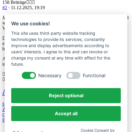
158 Beiträge
#2
· 11.12.2025, 19:19
Ja, so was ist leider eine sehr undankbare Aufgabe, da man nie weiß
was alles verloren gegangen ist. Ich kann das gut verstehen, dass
We use cookies!
VW da nicht dran will.
This site uses third-party website tracking
Die meisten hier machen das ja als Hobby, und dann auch eher die
technologies to provide its services, constantly
eigenen. Ich bin auch die nächsten Jahre mit eigenen Projekten
improve and display advertisements according to
beschäftigt.
users' interests. I agree to this and can revoke or
change my consent at any time with effect for the
Aber damit man eine Idee bekommt, was der momentane Zustand
ist, wäre es hilfreich, wenn du Bilder posten könntest.
future.
Anklicken für Daumen nach unten.
0
Necessary
Functional
Anklicken für Daumen nach oben.
0
Archiv
Reject optional
Hier gelangst du zu den Archivierten Daten aus dem alten Forum
Zum Forum
Accept all
Geschützt
Facebook
Impressum
Cookie Consent by