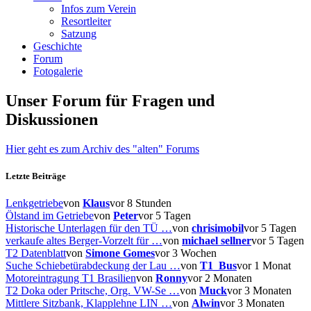
Infos zum Verein
Resortleiter
Satzung
Geschichte
Forum
Fotogalerie
Unser Forum für Fragen und
Diskussionen
Hier geht es zum Archiv des "alten" Forums
Letzte Beiträge
Lenkgetriebe
von
Klaus
vor 8 Stunden
Ölstand im Getriebe
von
Peter
vor 5 Tagen
Historische Unterlagen für den TÜ …
von
chrisimobil
vor 5 Tagen
verkaufe altes Berger-Vorzelt für …
von
michael sellner
vor 5 Tagen
T2 Datenblatt
von
Simone Gomes
vor 3 Wochen
Suche Schiebetürabdeckung der Lau …
von
T1_Bus
vor 1 Monat
Motoreintragung T1 Brasilien
von
Ronny
vor 2 Monaten
T2 Doka oder Pritsche, Org. VW-Se …
von
Muck
vor 3 Monaten
Mittlere Sitzbank, Klapplehne LIN …
von
Alwin
vor 3 Monaten