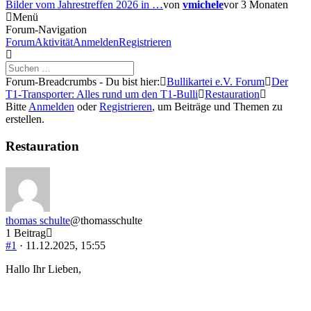
Bilder vom Jahrestreffen 2026 in …
von
vmichele
vor 3 Monaten
Menü
Forum-Navigation
Forum
Aktivität
Anmelden
Registrieren
Forum-Breadcrumbs - Du bist hier:
Bullikartei e.V. Forum
Der
T1-Transporter: Alles rund um den T1-Bulli
Restauration
Bitte
Anmelden
oder
Registrieren
, um Beiträge und Themen zu
erstellen.
Restauration
thomas schulte
@thomasschulte
1 Beitrag
#1
· 11.12.2025, 15:55
Hallo Ihr Lieben,