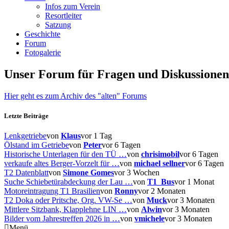
Infos zum Verein
Resortleiter
Satzung
Geschichte
Forum
Fotogalerie
Unser Forum für Fragen und Diskussionen
Hier geht es zum Archiv des "alten" Forums
Letzte Beiträge
Lenkgetriebe
von
Klaus
vor 1 Tag
Ölstand im Getriebe
von
Peter
vor 6 Tagen
Historische Unterlagen für den TÜ …
von
chrisimobil
vor 6 Tagen
verkaufe altes Berger-Vorzelt für …
von
michael sellner
vor 6 Tagen
T2 Datenblatt
von
Simone Gomes
vor 3 Wochen
Suche Schiebetürabdeckung der Lau …
von
T1_Bus
vor 1 Monat
Motoreintragung T1 Brasilien
von
Ronny
vor 2 Monaten
T2 Doka oder Pritsche, Org. VW-Se …
von
Muck
vor 3 Monaten
Mittlere Sitzbank, Klapplehne LIN …
von
Alwin
vor 3 Monaten
Bilder vom Jahrestreffen 2026 in …
von
vmichele
vor 3 Monaten
Menü