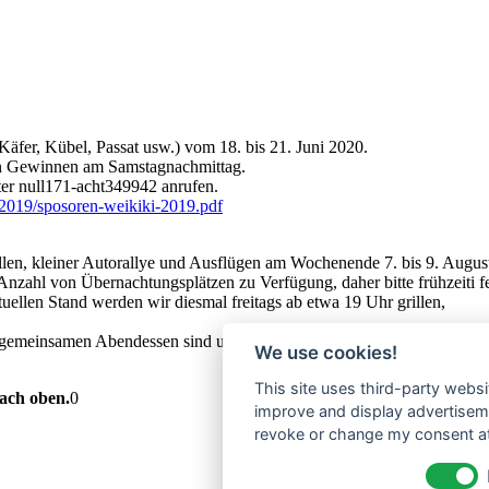
fer, Kübel, Passat usw.) vom 18. bis 21. Juni 2020.
hen Gewinnen am Samstagnachmittag.
er null171-acht349942 anrufen.
iki2019/sposoren-weikiki-2019.pdf
en, kleiner Autorallye und Ausflügen am Wochenende 7. bis 9. Augus
nzahl von Übernachtungsplätzen zu Verfügung, daher bitte frühzeiti f
tuellen Stand werden wir diesmal freitags ab etwa 19 Uhr grillen,
 gemeinsamen Abendessen sind uns herzlich willkommen.
We use cookies!
This site uses third-party websi
ach oben.
0
improve and display advertisemen
revoke or change my consent at 