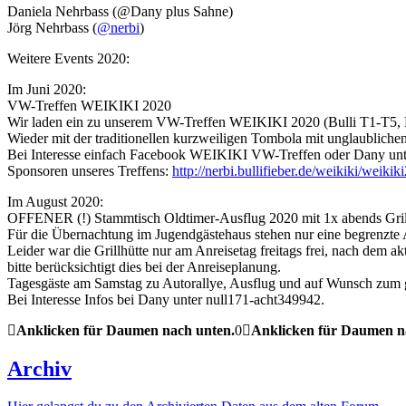
Daniela Nehrbass (@Dany plus Sahne)
Jörg Nehrbass (
@nerbi
)
Weitere Events 2020:
Im Juni 2020:
VW-Treffen WEIKIKI 2020
Wir laden ein zu unserem VW-Treffen WEIKIKI 2020 (Bulli T1-T5, Kä
Wieder mit der traditionellen kurzweiligen Tombola mit unglaublic
Bei Interesse einfach Facebook WEIKIKI VW-Treffen oder Dany unt
Sponsoren unseres Treffens:
http://nerbi.bullifieber.de/weikiki/weik
Im August 2020:
OFFENER (!) Stammtisch Oldtimer-Ausflug 2020 mit 1x abends Grill
Für die Übernachtung im Jugendgästehaus stehen nur eine begrenzte A
Leider war die Grillhütte nur am Anreisetag freitags frei, nach dem ak
bitte berücksichtigt dies bei der Anreiseplanung.
Tagesgäste am Samstag zu Autorallye, Ausflug und auf Wunsch zum
Bei Interesse Infos bei Dany unter null171-acht349942.
Anklicken für Daumen nach unten.
0
Anklicken für Daumen n
Archiv