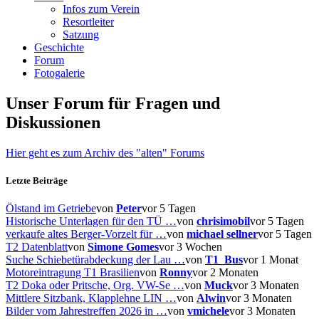
Infos zum Verein
Resortleiter
Satzung
Geschichte
Forum
Fotogalerie
Unser Forum für Fragen und
Diskussionen
Hier geht es zum Archiv des "alten" Forums
Letzte Beiträge
Ölstand im Getriebe
von
Peter
vor 5 Tagen
Historische Unterlagen für den TÜ …
von
chrisimobil
vor 5 Tagen
verkaufe altes Berger-Vorzelt für …
von
michael sellner
vor 5 Tagen
T2 Datenblatt
von
Simone Gomes
vor 3 Wochen
Suche Schiebetürabdeckung der Lau …
von
T1_Bus
vor 1 Monat
Motoreintragung T1 Brasilien
von
Ronny
vor 2 Monaten
T2 Doka oder Pritsche, Org. VW-Se …
von
Muck
vor 3 Monaten
Mittlere Sitzbank, Klapplehne LIN …
von
Alwin
vor 3 Monaten
Bilder vom Jahrestreffen 2026 in …
von
vmichele
vor 3 Monaten