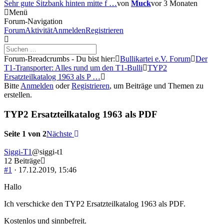
Sehr gute Sitzbank hinten mitte f …
von
Muck
vor 3 Monaten
Menü
Forum-Navigation
Forum
Aktivität
Anmelden
Registrieren
Forum-Breadcrumbs - Du bist hier:
Bullikartei e.V. Forum
Der
T1-Transporter: Alles rund um den T1-Bulli
TYP2
Ersatzteilkatalog 1963 als P …
Bitte
Anmelden
oder
Registrieren
, um Beiträge und Themen zu
erstellen.
TYP2 Ersatzteilkatalog 1963 als PDF
Seite 1 von 2
Nächste
Siggi-T1
@siggi-t1
12 Beiträge
#1
· 17.12.2019, 15:46
Hallo
Ich verschicke den TYP2 Ersatzteilkatalog 1963 als PDF.
Kostenlos und sinnbefreit.